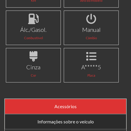
KM
Ano do Modelo
Álc./Gasol.
Manual
Combustível
Câmbio
Cinza
A*****5
Cor
Placa
Acessórios
Informações sobre o veículo