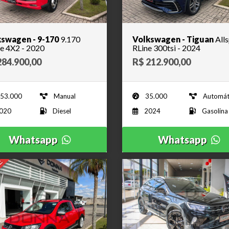
swagen - 9-170
9.170
Volkswagen - Tiguan
All
e 4X2 - 2020
RLine 300tsi - 2024
284.900,00
R$ 212.900,00
53.000
Manual
35.000
Automát
020
Diesel
2024
Gasolina
Whatsapp
Whatsapp
E