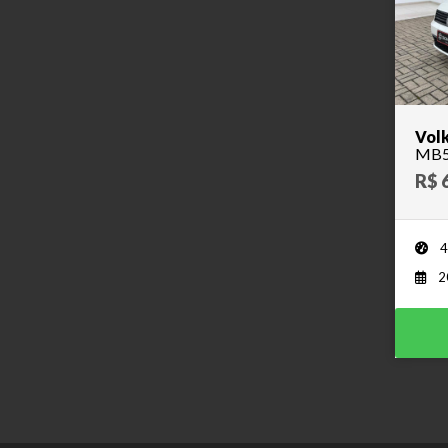
Volk
MB5
R$ 
4
2