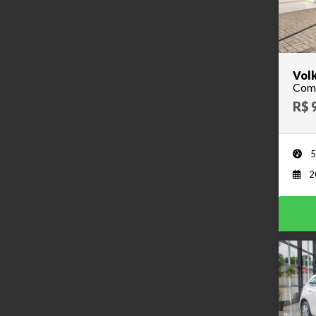
Volk
Comf
R$ 
5
2