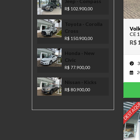
Jeep
- Compass
R$ 102.900,00
Toyota
- Corolla
Volk
Cross
CE 1
R$ 150.900,00
R$ 
Honda
- New
Civic
3
R$ 77.900,00
2
Nissan
- Kicks
R$ 80.900,00
DESTAQU