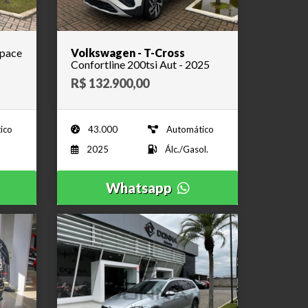
space
Volkswagen - T-Cross
Confortline 200tsi Aut - 2025
R$ 132.900,00
ico
43.000
Automático
2025
Álc./Gasol.
Whatsapp