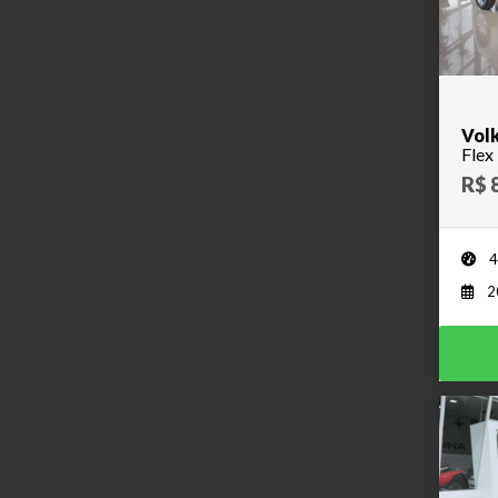
Volk
R$ 
4
2