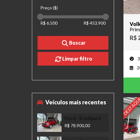
Preço ($)
R$ 6.500
R$ 453.900
Volk
Prim
R$ 
Buscar
Limpar filtro
3
2
DESTAQU
Veículos mais recentes
Ford
- EcoSport
R$ 78.900,00