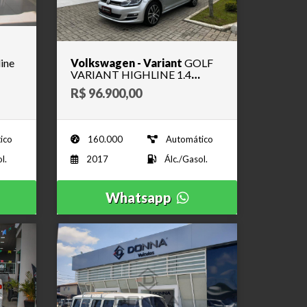
ine
Volkswagen - Variant
GOLF
VARIANT HIGHLINE 1.4
TIPTRONIC - 2017
R$ 96.900,00
ico
160.000
Automático
l.
2017
Álc./Gasol.
Whatsapp