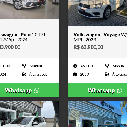
swagen - Polo
1.0 TSI
Volkswagen - Voyage
W/
Flex 12V 5p - 2024
MPI - 2023
83.900,00
R$ 63.900,00
1.000
Manual
46.000
Manual
024
Álc./Gasol.
2023
Álc./Gaso
Whatsapp
Whatsapp