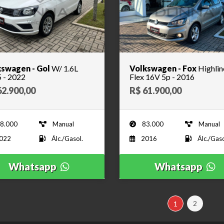
swagen - Gol
W/ 1.6L
Volkswagen - Fox
Highlin
 - 2022
Flex 16V 5p - 2016
62.900,00
R$ 61.900,00
8.000
Manual
83.000
Manual
022
Álc./Gasol.
2016
Álc./Gaso
Whatsapp
Whatsapp
2
1