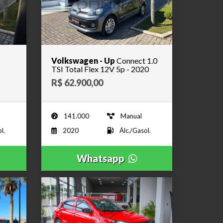
Volkswagen - Up
Connect 1.0
TSI Total Flex 12V 5p - 2020
R$ 62.900,00
141.000
Manual
l.
2020
Álc./Gasol.
Whatsapp