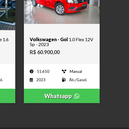
e 1.6
Volkswagen - Gol
1.0 Flex 12V
5p - 2023
R$ 60.900,00
51.650
Manual
l.
2023
Álc./Gasol.
Whatsapp