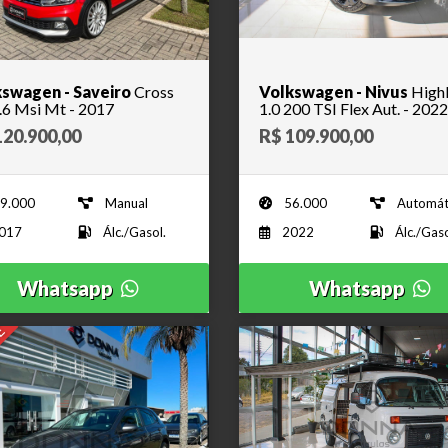
swagen - Saveiro
Cross
Volkswagen - Nivus
Highl
.6 Msi Mt - 2017
1.0 200 TSI Flex Aut. - 2022
120.900,00
R$ 109.900,00
9.000
Manual
56.000
Automát
017
Álc./Gasol.
2022
Álc./Gaso
Whatsapp
Whatsapp
E