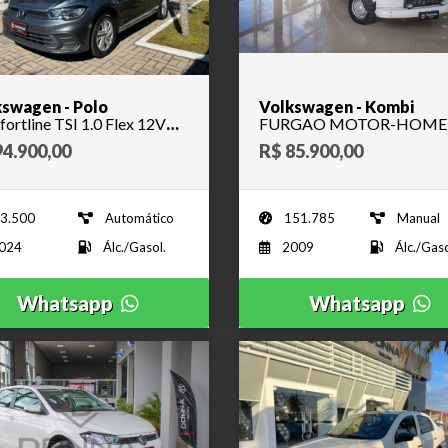
swagen - Polo
Volkswagen - Kombi
ortline TSI 1.0 Flex 12V
FURGAO MOTOR-HOME 
Aut. - 2024
2009
94.900,00
R$ 85.900,00
3.500
Automático
151.785
Manual
024
Álc./Gasol.
2009
Álc./Gaso
Whatsapp
Whatsapp