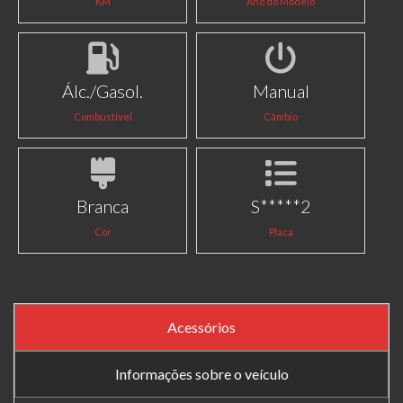
KM
Ano do Modelo
Álc./Gasol.
Manual
Combustível
Câmbio
Branca
S*****2
Cor
Placa
Acessórios
Informações sobre o veículo