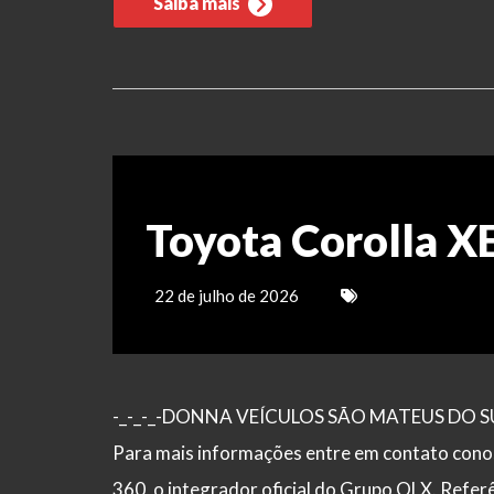
Saiba mais
Toyota Corolla XE
22 de julho de 2026
-_-_-_-DONNA VEÍCULOS SÃO MATEUS DO SUL – 
Para mais informações entre em contato cono
360, o integrador oficial do Grupo OLX. Refe